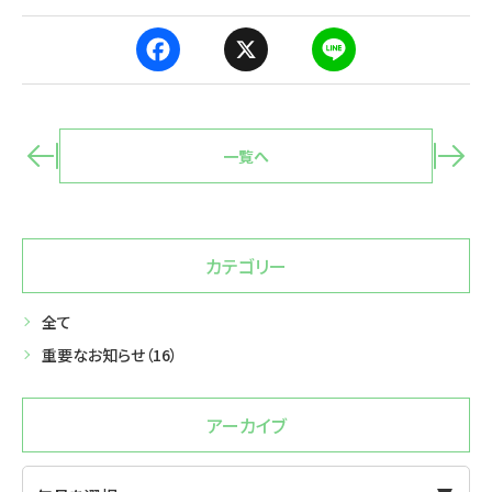
F
X
L
a
i
c
n
e
e
b
o
o
一覧へ
k
カテゴリー
全て
重要なお知らせ
（16）
アーカイブ